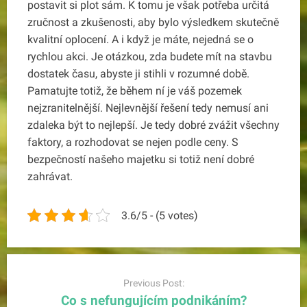
postavit si plot sám. K tomu je však potřeba určitá
zručnost a zkušenosti, aby bylo výsledkem skutečně
kvalitní oplocení. A i když je máte, nejedná se o
rychlou akci. Je otázkou, zda budete mít na stavbu
dostatek času, abyste ji stihli v rozumné době.
Pamatujte totiž, že během ní je váš pozemek
nejzranitelnější.
Nejlevnější řešení tedy nemusí ani
zdaleka být to nejlepší. Je tedy dobré zvážit všechny
faktory, a rozhodovat se nejen podle ceny. S
bezpečností našeho majetku si totiž není dobré
zahrávat.
3.6/5 - (5 votes)
Post
navigation
Previous Post:
Co s nefungujícím podnikáním?