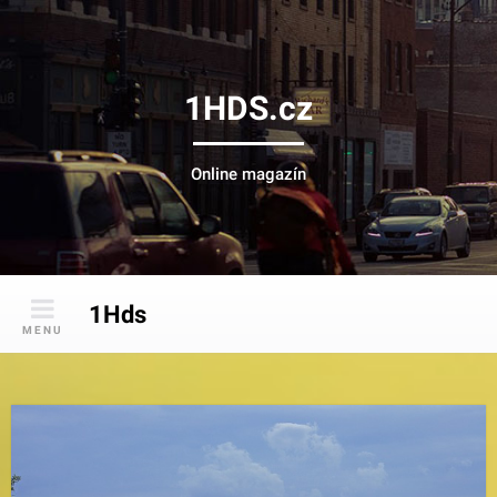
Skip
to
content
1HDS.cz
Online magazín
1Hds
MENU