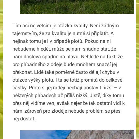
Tím asi největším je otázka kvality. Není žádným
tajemstvím, že za kvalitu je nutné si připlatit. A
nejinak tomu je i v případě plotů. Pokud na ni
nebudeme hledět, může se nám snadno stát, že
nám doslova spadne na hlavu. Nehledě na fakt, že
pro případného zloděje bude mnohem snazší jej
překonat.
Lidé také poměrně často dělají chybu v
otázce výšky plotu. I ta se totiž promítá do celkové
částky. Proto si jej raději nechají postavit nižší – v
některých případech až příliš nízký. Jistě, díky tomu
přes něj vidíme ven, avšak nejenže tak ostatní vidí k
nám, zároveň pro zloděje nebude problém se přes
něj dostat.