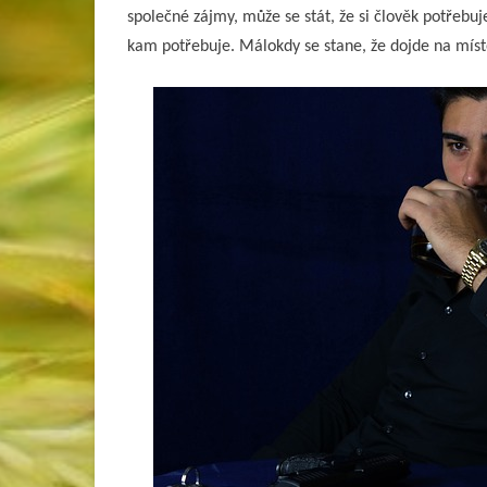
společné zájmy, může se stát, že si člověk potřebuje
kam potřebuje. Málokdy se stane, že dojde na mís