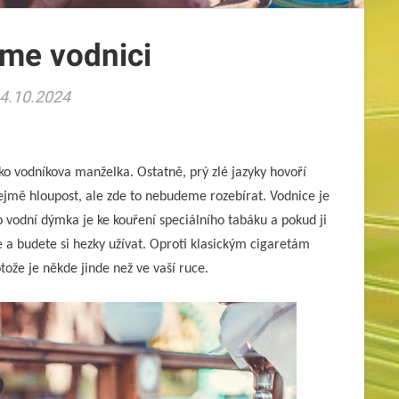
me vodnici
4.10.2024
ako vodníkova manželka. Ostatně, prý zlé jazyky hovoří
řejmě hloupost, ale zde to nebudeme rozebírat. Vodnice je
 vodní dýmka je ke kouření speciálního tabáku a pokud ji
te a budete si hezky užívat. Oproti klasickým cigaretám
ože je někde jinde než ve vaší ruce.