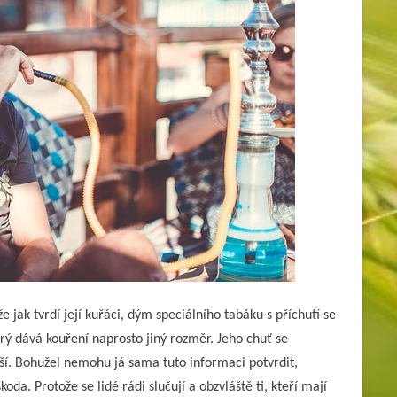
e jak tvrdí její kuřáci, dým speciálního tabáku s příchutí se
prý dává kouření naprosto jiný rozměr. Jeho chuť se
í. Bohužel nemohu já sama tuto informaci potvrdit,
oda. Protože se lidé rádi slučují a obzvláště ti, kteří mají