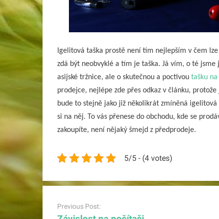
Igelitová taška prostě není tím nejlepším v čem lz
zdá být neobvyklé a tím je taška. Já vím, o té jsme 
asijské tržnice, ale o skutečnou a poctivou
t
ašku na
prodejce, nejlépe zde přes odkaz v článku, protože j
bude to stejně jako již několikrát zmíněná igelitová
si na něj. To vás přenese do obchodu, kde se prodáv
zakoupíte, není nějaký šmejd z předprodeje.
5/5 - (4 votes)
Post
navigation
Previous Post:
Závislost na počítači