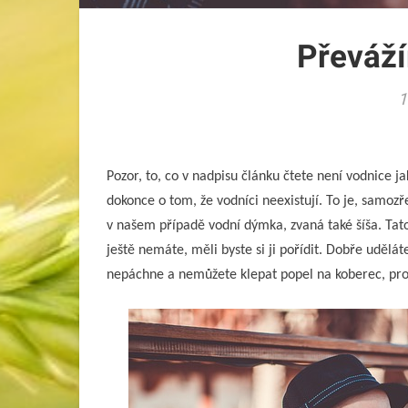
Převáží
1
Pozor, to, co v nadpisu článku čtete není vodnice j
dokonce o tom, že vodníci neexistují. To je, samoz
v našem případě vodní dýmka, zvaná také šíša. Tato
ještě nemáte, měli byste si ji pořídit. Dobře udělá
nepáchne a nemůžete klepat popel na koberec, prot