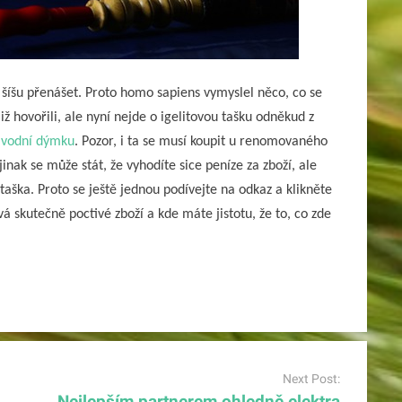
e šíšu přenášet. Proto homo sapiens vymyslel něco, co se
již hovořili, ale nyní nejde o igelitovou tašku odněkud z
 vodní dýmku
. Pozor, i ta se musí koupit u renomovaného
inak se může stát, že vyhodíte sice peníze za zboží, ale
 taška. Proto se ještě jednou podívejte na odkaz a klikněte
á skutečně poctivé zboží a kde máte jistotu, že to, co zde
Next Post:
Nejlepším partnerem ohledně elektra