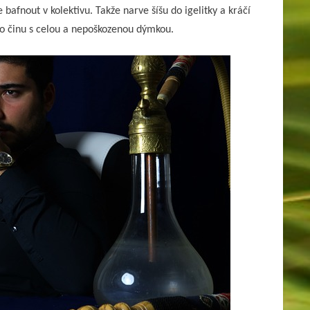
 bafnout v kolektivu. Takže narve šíšu do igelitky a kráčí
to činu s celou a nepoškozenou dýmkou.