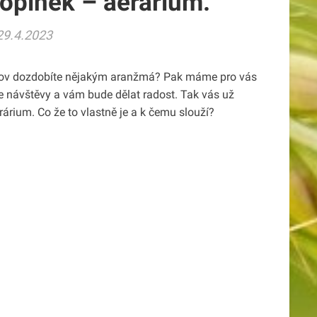
oplněk – aerárium.
29.4.2023
omov dozdobíte nějakým aranžmá? Pak máme pro vás
 návštěvy a vám bude dělat radost. Tak vás už
rium. Co že to vlastně je a k čemu slouží?