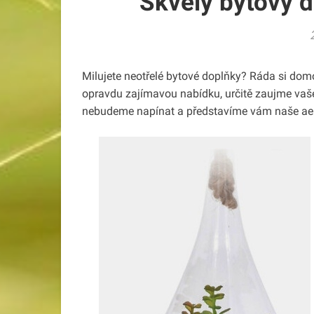
Skvělý bytový d
Milujete neotřelé bytové doplňky? Ráda si d
opravdu zajímavou nabídku, určitě zaujme vaše
nebudeme napínat a představíme vám naše aerá