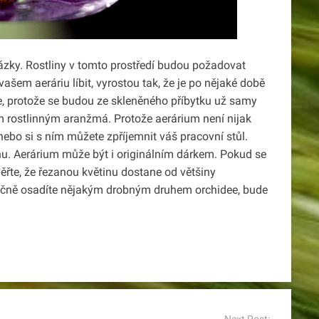
ázky. Rostliny v tomto prostředí budou požadovat
šem aeráriu líbit, vyrostou tak, že je po nějaké době
e, protože se budou ze skleněného příbytku už samy
ým rostlinným aranžmá. Protože aerárium není nijak
 nebo si s ním můžete zpříjemnit váš pracovní stůl.
nu.
Aerárium může být i originálním dárkem. Pokud se
 věřte, že řezanou květinu dostane od většiny
noručně osadíte nějakým drobným druhem orchidee, bude