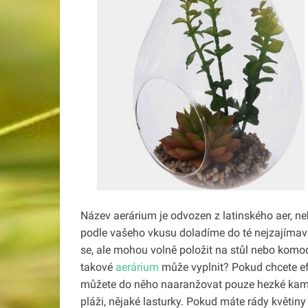
Název aerárium je odvozen z latinského aer, ne
podle vašeho vkusu doladíme do té nejzajímavě
se, ale mohou volně položit na stůl nebo komod
takové
aerárium
může vyplnit? Pokud chcete efe
můžete do něho naaranžovat pouze hezké kamí
pláži, nějaké lasturky. Pokud máte rády květin