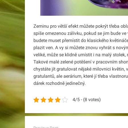
Zeminu pro větší efekt můžete pokrýt třeba obl
spíše omezenou zálivku, pokud se jim bude ve va
budete muset přemístit do klasického květináč
plazit ven. A vy si můžete znovu vyhrát s nov
veliké, může se klidně umístit i na malý stolek,
Takové malé zelené potěšení v pracovním sho
chystáte jít gratulovat nějaké milovnici květin,
gratulantů, ale aerárium, které jí třeba vlast
dárek rozhodně jedinečný.
4/5 - (8 votes)
Post
navigation