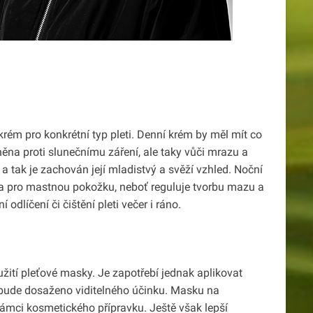
krém pro konkrétní typ pleti. Denní krém by měl mít co
něna proti slunečnímu záření, ale taky vůči mrazu a
 tak je zachován její mladistvý a svěží vzhled. Noční
a pro mastnou pokožku, neboť reguluje tvorbu mazu a
í odlíčení či čištění pleti večer i ráno.
užití pleťové masky. Je zapotřebí jednak aplikovat
 bude dosaženo viditelného účinku. Masku na
 rámci kosmetického přípravku. Ještě však lepší