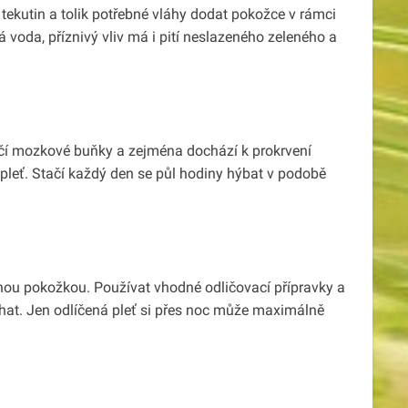
 tekutin a tolik potřebné vláhy dodat pokožce v rámci
á voda, příznivý vliv má i pití neslazeného zeleného a
ičí mozkové buňky a zejména dochází k prokrvení
 pleť. Stačí každý den se půl hodiny hýbat v podobě
čenou pokožkou. Používat vhodné odličovací přípravky a
hat. Jen odlíčená pleť si přes noc může maximálně