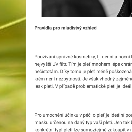
Pravidla pro mladistvý vzhled
Používání správné kosmetiky, tj. denní a noční 
nejvyšší UV filtr. Tím je pleť mnohem lépe chrá
nečistotám. Díky tomu je pleť méně poškozená a
krém není nezbytností. Je však vhodný zejmén
lesk pleti. V případě problematické pleti je ideáln
Pro umocnění účinku v péči o pleť je ideální po
masku určenou na daný typ vaší pleti. Jen tak
konkrétní typl pleti lze samozřejmě zakoupit v