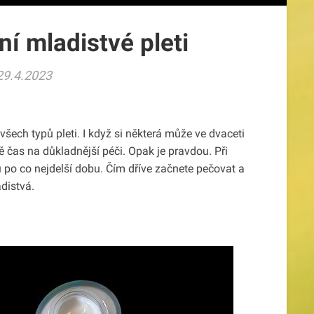
ní mladistvé pleti
29.4.2023
všech typů pleti. I když si některá může ve dvaceti
ště čas na důkladnější péči. Opak je pravdou. Při
u po co nejdelší dobu. Čím dříve začnete pečovat a
distvá.