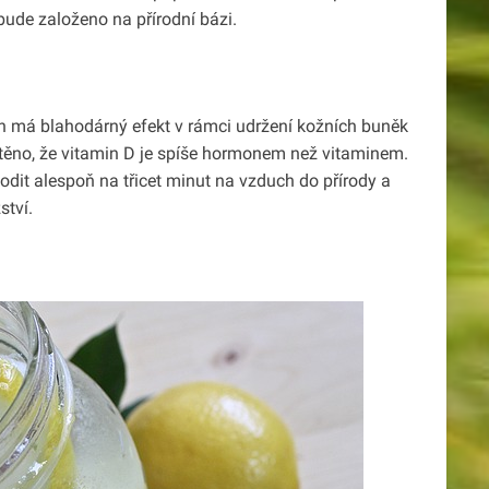
 bude založeno na přírodní bázi.
in má blahodárný efekt v rámci udržení kožních buněk
ištěno, že vitamin D je spíše hormonem než vitaminem.
odit alespoň na třicet minut na vzduch do přírody a
ství.